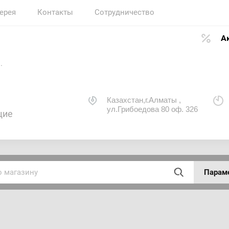
ерея
Контакты
Сотрудничество
А
.
Казахстан,г.Алматы ,
ул.Грибоедова 80 оф. 326
щие
Парам