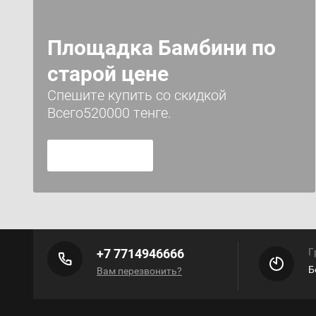
Площадка Бамбини по
старой цене
Спешите купить со скидкой
Всего520000 тенге.
+7 7714946666
Г
Б
Вам перезвонить?