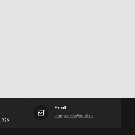
E-mail
,
leonpridekz@mail.ru
. 326