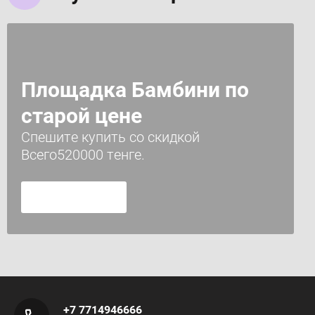
Площадка Бамбини по
старой цене
Спешите купить со скидкой
Всего520000 тенге.
+7 7714946666