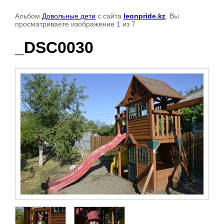
Альбом
Довольные дети
с сайта
leonpride.kz
. Вы
просматриваете изображение 1 из 7
_DSC0030